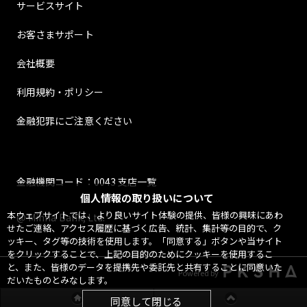
サービスサイト
お客さまサポート
会社概要
利用規約・ポリシー
金融犯罪にご注意ください
金融機関コード：0043 支店一覧
個人情報の取り扱いについて
本ウェブサイトでは、より良いサイト体験の提供、皆様の興味にあわ
@ Minna Bank, Ltd.
せたご連絡、アクセス履歴に基づく広告、統計、集計等の目的で、ク
ッキー、タグ等の技術を使用します。「同意する」ボタンや当サイト
をクリックすることで、上記の目的のためにクッキーを使用するこ
と、また、皆様のデータを提携先や委託先と共有することに同意いた
Powered by
だいたものとみなします。
同意して閉じる