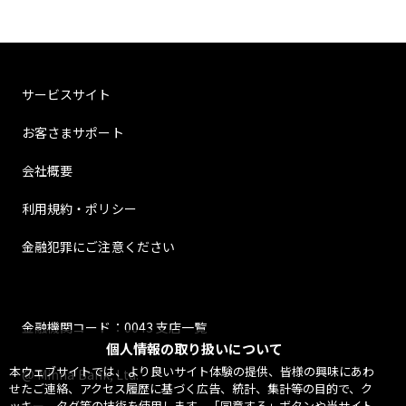
サービスサイト
お客さまサポート
会社概要
利用規約・ポリシー
金融犯罪にご注意ください
金融機関コード：0043 支店一覧
個人情報の取り扱いについて
本ウェブサイトでは、より良いサイト体験の提供、皆様の興味にあわ
@ Minna Bank, Ltd.
せたご連絡、アクセス履歴に基づく広告、統計、集計等の目的で、ク
ッキー、タグ等の技術を使用します。「同意する」ボタンや当サイト