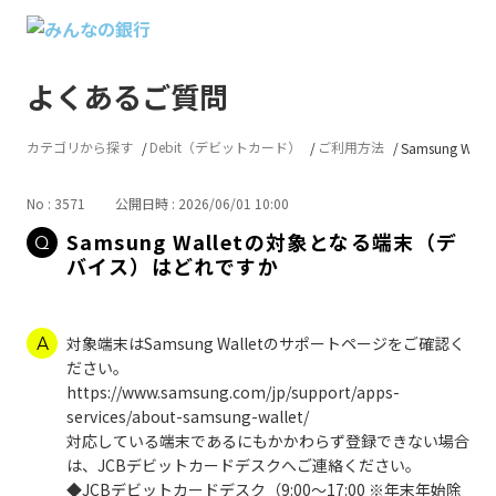
よくあるご質問
カテゴリから探す
Debit（デビットカード）
ご利用方法
Samsung Wall
No : 3571
公開日時 : 2026/06/01 10:00
Samsung Walletの対象となる端末（デ
バイス）はどれですか
対象端末はSamsung Walletのサポートページをご確認く
ださい。
https://www.samsung.com/jp/support/apps-
services/about-samsung-wallet/
対応している端末であるにもかかわらず登録できない場合
は、JCBデビットカードデスクへご連絡ください。
◆JCBデビットカードデスク（9:00～17:00 ※年末年始除