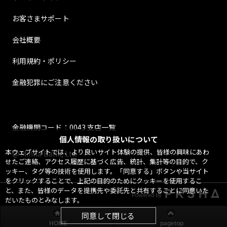
お客さまサポート
会社概要
利用規約・ポリシー
金融犯罪にご注意ください
金融機関コード：0043 支店一覧
個人情報の取り扱いについて
本ウェブサイトでは、より良いサイト体験の提供、皆様の興味にあわ
@ Minna Bank, Ltd.
せたご連絡、アクセス履歴に基づく広告、統計、集計等の目的で、ク
ッキー、タグ等の技術を使用します。「同意する」ボタンや当サイト
をクリックすることで、上記の目的のためにクッキーを使用するこ
と、また、皆様のデータを提携先や委託先と共有することに同意いた
Powered by
だいたものとみなします。
同意して閉じる
HOME
pagetop