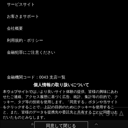
サービスサイト
お客さまサポート
会社概要
利用規約・ポリシー
金融犯罪にご注意ください
金融機関コード：0043 支店一覧
個人情報の取り扱いについて
@ Minna Bank, Ltd.
本ウェブサイトでは、より良いサイト体験の提供、皆様の興味にあわ
せたご連絡、アクセス履歴に基づく広告、統計、集計等の目的で、ク
ッキー、タグ等の技術を使用します。「同意する」ボタンや当サイト
をクリックすることで、上記の目的のためにクッキーを使用するこ
と、また、皆様のデータを提携先や委託先と共有することに同意いた
Powered by
だいたものとみなします。
同意して閉じる