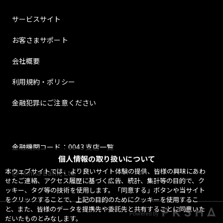
サービスサイト
お客さまサポート
会社概要
利用規約・ポリシー
金融犯罪にご注意ください
金融機関コード：0043 支店一覧
個人情報の取り扱いについて
本ウェブサイトでは、より良いサイト体験の提供、皆様の興味にあわ
@ Minna Bank, Ltd.
せたご連絡、アクセス履歴に基づく広告、統計、集計等の目的で、ク
ッキー、タグ等の技術を使用します。「同意する」ボタンや当サイト
をクリックすることで、上記の目的のためにクッキーを使用するこ
と、また、皆様のデータを提携先や委託先と共有することに同意いた
Powered by
だいたものとみなします。