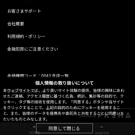
お客さまサポート
会社概要
利用規約・ポリシー
金融犯罪にご注意ください
金融機関コード：0043 支店一覧
個人情報の取り扱いについて
本ウェブサイトでは、より良いサイト体験の提供、皆様の興味にあわ
@ Minna Bank, Ltd.
せたご連絡、アクセス履歴に基づく広告、統計、集計等の目的で、ク
ッキー、タグ等の技術を使用します。「同意する」ボタンや当サイト
をクリックすることで、上記の目的のためにクッキーを使用するこ
と、また、皆様のデータを提携先や委託先と共有することに同意いた
Powered by
だいたものとみなします。
同意して閉じる
HOME
pagetop