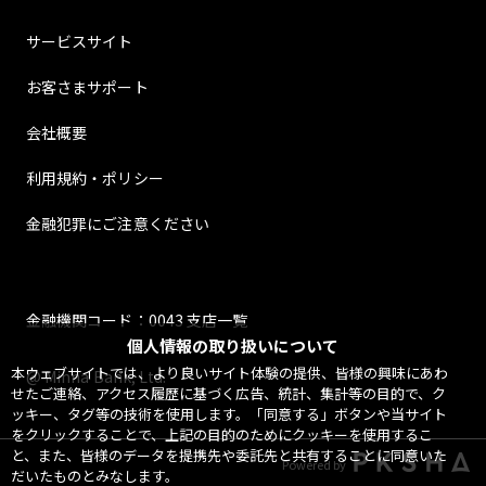
サービスサイト
お客さまサポート
会社概要
利用規約・ポリシー
金融犯罪にご注意ください
金融機関コード：0043 支店一覧
個人情報の取り扱いについて
本ウェブサイトでは、より良いサイト体験の提供、皆様の興味にあわ
@ Minna Bank, Ltd.
せたご連絡、アクセス履歴に基づく広告、統計、集計等の目的で、ク
ッキー、タグ等の技術を使用します。「同意する」ボタンや当サイト
をクリックすることで、上記の目的のためにクッキーを使用するこ
と、また、皆様のデータを提携先や委託先と共有することに同意いた
Powered by
だいたものとみなします。