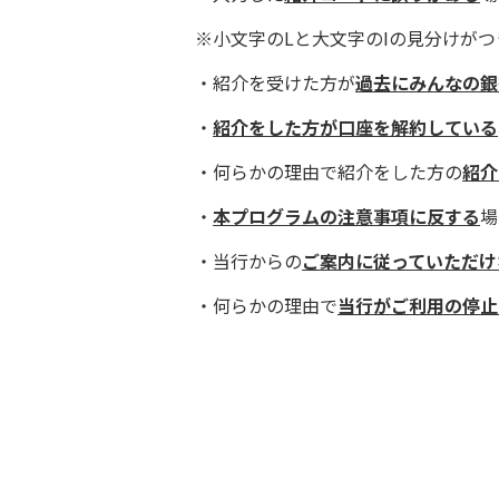
※小文字のLと大文字のIの見分けが
・紹介を受けた方が
過去にみんなの銀
・
紹介をした方が口座を解約している
・何らかの理由で紹介をした方の
紹介
・
本プログラムの注意事項に反する
場
・当行からの
ご案内に従っていただけ
・何らかの理由で
当行がご利用の停止