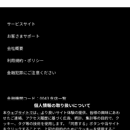
サービスサイト
お客さまサポート
会社概要
利用規約・ポリシー
金融犯罪にご注意ください
金融機関コード：0043 支店一覧
個人情報の取り扱いについて
本ウェブサイトでは、より良いサイト体験の提供、皆様の興味にあわ
@ Minna Bank, Ltd.
せたご連絡、アクセス履歴に基づく広告、統計、集計等の目的で、ク
ッキー、タグ等の技術を使用します。「同意する」ボタンや当サイト
をクリックすることで、上記の目的のためにクッキーを使用するこ