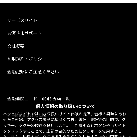
サービスサイト
お客さまサポート
会社概要
利用規約・ポリシー
金融犯罪にご注意ください
金融機関コード：0043 支店一覧
個人情報の取り扱いについて
本ウェブサイトでは、より良いサイト体験の提供、皆様の興味にあわ
@ Minna Bank, Ltd.
せたご連絡、アクセス履歴に基づく広告、統計、集計等の目的で、ク
ッキー、タグ等の技術を使用します。「同意する」ボタンや当サイト
をクリックすることで、上記の目的のためにクッキーを使用するこ
と、また、皆様のデータを提携先や委託先と共有することに同意いた