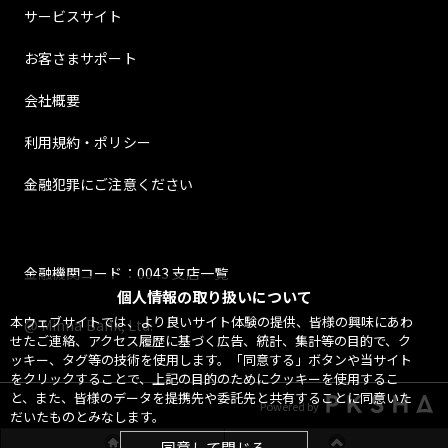
サービスサイト
お客さまサポート
会社概要
利用規約・ポリシー
金融犯罪にご注意ください
金融機関コード：0043 支店一覧
個人情報の取り扱いについて
本ウェブサイトでは、より良いサイト体験の提供、皆様の興味にあわ
@ Minna Bank, Ltd.
せたご連絡、アクセス履歴に基づく広告、統計、集計等の目的で、ク
ッキー、タグ等の技術を使用します。「同意する」ボタンや当サイト
をクリックすることで、上記の目的のためにクッキーを使用するこ
と、また、皆様のデータを提携先や委託先と共有することに同意いた
Powered by
だいたものとみなします。
同意して閉じる