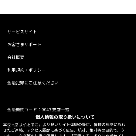
サービスサイト
お客さまサポート
会社概要
利用規約・ポリシー
金融犯罪にご注意ください
金融機関コード：0043 支店一覧
個人情報の取り扱いについて
本ウェブサイトでは、より良いサイト体験の提供、皆様の興味にあわ
@ Minna Bank, Ltd.
せたご連絡、アクセス履歴に基づく広告、統計、集計等の目的で、ク
ッキー、タグ等の技術を使用します。「同意する」ボタンや当サイト