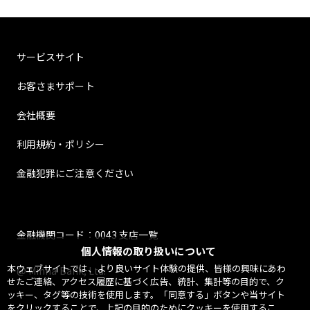
サービスサイト
お客さまサポート
会社概要
利用規約・ポリシー
金融犯罪にご注意ください
金融機関コード：0043 支店一覧
個人情報の取り扱いについて
本ウェブサイトでは、より良いサイト体験の提供、皆様の興味にあわ
@ Minna Bank, Ltd.
せたご連絡、アクセス履歴に基づく広告、統計、集計等の目的で、ク
ッキー、タグ等の技術を使用します。「同意する」ボタンや当サイト
をクリックすることで、上記の目的のためにクッキーを使用するこ