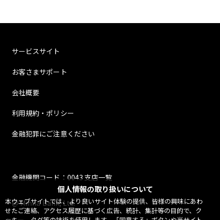
サービスサイト
お客さまサポート
会社概要
利用規約・ポリシー
金融犯罪にご注意ください
金融機関コード：0043 支店一覧
個人情報の取り扱いについて
本ウェブサイトでは、より良いサイト体験の提供、皆様の興味にあわ
@ Minna Bank, Ltd.
せたご連絡、アクセス履歴に基づく広告、統計、集計等の目的で、ク
ッキー、タグ等の技術を使用します。「同意する」ボタンや当サイト