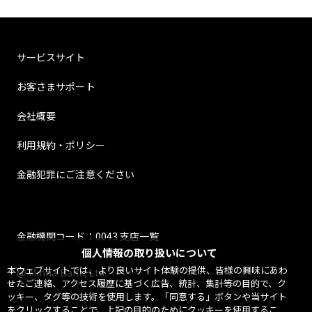
サービスサイト
お客さまサポート
会社概要
利用規約・ポリシー
金融犯罪にご注意ください
金融機関コード：0043 支店一覧
個人情報の取り扱いについて
本ウェブサイトでは、より良いサイト体験の提供、皆様の興味にあわ
@ Minna Bank, Ltd.
せたご連絡、アクセス履歴に基づく広告、統計、集計等の目的で、ク
ッキー、タグ等の技術を使用します。「同意する」ボタンや当サイト
をクリックすることで、上記の目的のためにクッキーを使用するこ