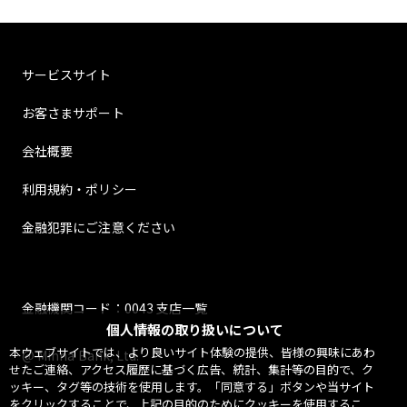
サービスサイト
お客さまサポート
会社概要
利用規約・ポリシー
金融犯罪にご注意ください
金融機関コード：0043 支店一覧
個人情報の取り扱いについて
本ウェブサイトでは、より良いサイト体験の提供、皆様の興味にあわ
@ Minna Bank, Ltd.
せたご連絡、アクセス履歴に基づく広告、統計、集計等の目的で、ク
ッキー、タグ等の技術を使用します。「同意する」ボタンや当サイト
をクリックすることで、上記の目的のためにクッキーを使用するこ