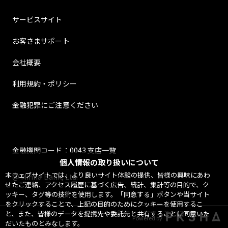
サービスサイト
お客さまサポート
会社概要
利用規約・ポリシー
金融犯罪にご注意ください
金融機関コード：0043 支店一覧
個人情報の取り扱いについて
本ウェブサイトでは、より良いサイト体験の提供、皆様の興味にあわ
@ Minna Bank, Ltd.
せたご連絡、アクセス履歴に基づく広告、統計、集計等の目的で、ク
ッキー、タグ等の技術を使用します。「同意する」ボタンや当サイト
をクリックすることで、上記の目的のためにクッキーを使用するこ
と、また、皆様のデータを提携先や委託先と共有することに同意いた
Powered by
だいたものとみなします。