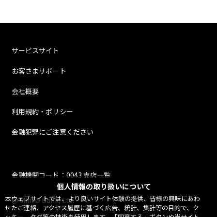
サービスサイト
お客さまサポート
会社概要
利用規約・ポリシー
金融犯罪にご注意ください
金融機関コード：0043 支店一覧
個人情報の取り扱いについて
本ウェブサイトでは、より良いサイト体験の提供、皆様の興味にあわ
@ Minna Bank, Ltd.
せたご連絡、アクセス履歴に基づく広告、統計、集計等の目的で、ク
ッキー、タグ等の技術を使用します。「同意する」ボタンや当サイト