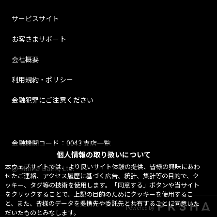
サービスサイト
お客さまサポート
会社概要
利用規約・ポリシー
金融犯罪にご注意ください
金融機関コード：0043 支店一覧
個人情報の取り扱いについて
本ウェブサイトでは、より良いサイト体験の提供、皆様の興味にあわ
@ Minna Bank, Ltd.
せたご連絡、アクセス履歴に基づく広告、統計、集計等の目的で、ク
ッキー、タグ等の技術を使用します。「同意する」ボタンや当サイト
をクリックすることで、上記の目的のためにクッキーを使用するこ
と、また、皆様のデータを提携先や委託先と共有することに同意いた
Powered by
だいたものとみなします。