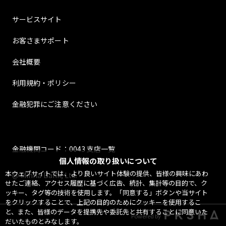
サービスサイト
お客さまサポート
会社概要
利用規約・ポリシー
金融犯罪にご注意ください
金融機関コード：0043 支店一覧
個人情報の取り扱いについて
本ウェブサイトでは、より良いサイト体験の提供、皆様の興味にあわ
@ Minna Bank, Ltd.
せたご連絡、アクセス履歴に基づく広告、統計、集計等の目的で、ク
ッキー、タグ等の技術を使用します。「同意する」ボタンや当サイト
をクリックすることで、上記の目的のためにクッキーを使用するこ
と、また、皆様のデータを提携先や委託先と共有することに同意いた
Powered by
だいたものとみなします。