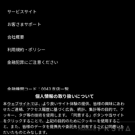
サービスサイト
お客さまサポート
会社概要
利用規約・ポリシー
金融犯罪にご注意ください
金融機関コード：0043 支店一覧
個人情報の取り扱いについて
本ウェブサイトでは、より良いサイト体験の提供、皆様の興味にあわ
@ Minna Bank, Ltd.
せたご連絡、アクセス履歴に基づく広告、統計、集計等の目的で、ク
ッキー、タグ等の技術を使用します。「同意する」ボタンや当サイト
をクリックすることで、上記の目的のためにクッキーを使用するこ
と、また、皆様のデータを提携先や委託先と共有することに同意いた
Powered by
だいたものとみなします。