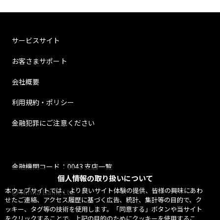
サービスサイト
お客さまサポート
会社概要
利用規約・ポリシー
金融犯罪にご注意ください
金融機関コード：0043 支店一覧
個人情報の取り扱いについて
本ウェブサイトでは、より良いサイト体験の提供、皆様の興味にあわ
@ Minna Bank, Ltd.
せたご連絡、アクセス履歴に基づく広告、統計、集計等の目的で、ク
ッキー、タグ等の技術を使用します。「同意する」ボタンや当サイト
をクリックすることで、上記の目的のためにクッキーを使用するこ