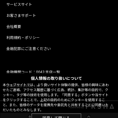
サービスサイト
お客さまサポート
会社概要
利用規約・ポリシー
金融犯罪にご注意ください
金融機関コード：0043 支店一覧
個人情報の取り扱いについて
本ウェブサイトでは、より良いサイト体験の提供、皆様の興味にあわ
@ Minna Bank, Ltd.
せたご連絡、アクセス履歴に基づく広告、統計、集計等の目的で、ク
ッキー、タグ等の技術を使用します。「同意する」ボタンや当サイト
をクリックすることで、上記の目的のためにクッキーを使用するこ
と、また、皆様のデータを提携先や委託先と共有することに同意いた
Powered by
だいたものとみなします。
同意して閉じる