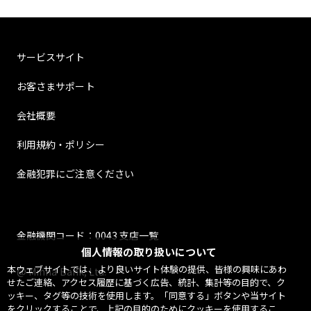
サービスサイト
お客さまサポート
会社概要
利用規約・ポリシー
金融犯罪にご注意ください
金融機関コード：0043 支店一覧
個人情報の取り扱いについて
本ウェブサイトでは、より良いサイト体験の提供、皆様の興味にあわ
@ Minna Bank, Ltd.
せたご連絡、アクセス履歴に基づく広告、統計、集計等の目的で、ク
ッキー、タグ等の技術を使用します。「同意する」ボタンや当サイト
をクリックすることで、上記の目的のためにクッキーを使用するこ