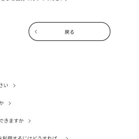
戻る
さい
か
できますか
ayを利用するにはどうすれば...