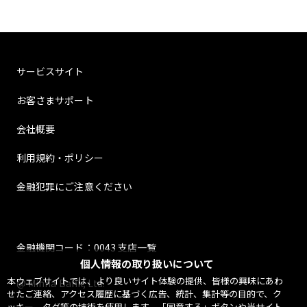
サービスサイト
お客さまサポート
会社概要
利用規約・ポリシー
金融犯罪にご注意ください
金融機関コード：0043 支店一覧
個人情報の取り扱いについて
本ウェブサイトでは、より良いサイト体験の提供、皆様の興味にあわ
@ Minna Bank, Ltd.
せたご連絡、アクセス履歴に基づく広告、統計、集計等の目的で、ク
ッキー、タグ等の技術を使用します。「同意する」ボタンや当サイト