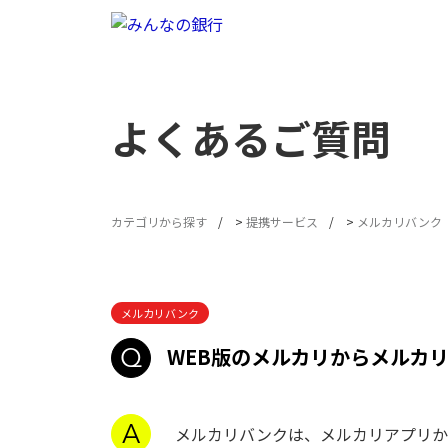
よくあるご質問
カテゴリから探す
>
提携サービス
>
メルカリバンク
メルカリバンク
WEB版のメルカリからメルカ
メルカリバンクは、メルカリアプリか