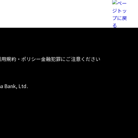
利用規約・ポリシー
金融犯罪にご注意ください
a Bank, Ltd.