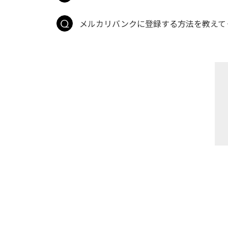
メルカリバンクに登録する方法を教えて