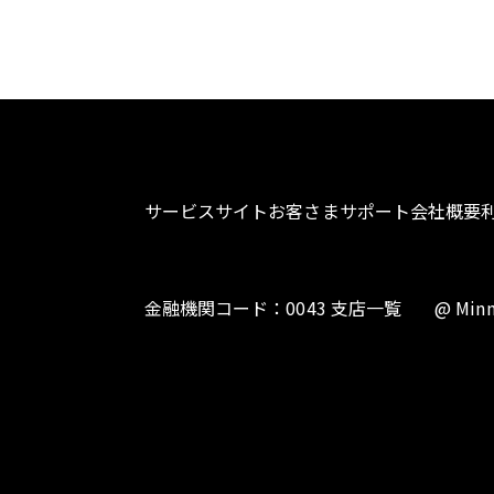
サービスサイト
お客さまサポート
会社概要
金融機関コード：0043 支店一覧
@ Minn