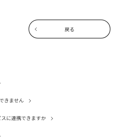
戻る
できません
ビスに連携できますか