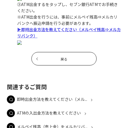
③ATM出金するをタップし、セブン銀行ATMでお手続き
ください。
※ATM出金を行うには、事前にメルペイ残高⇒メルカリ
バンクへ振込申請を行う必要があります。
▶即時出金方法を教えてください（メルペイ残高⇒メルカ
リバンク）
戻る
関連するご質問
即時出金方法を教えてください（メル...
ATMの入出金方法を教えてください
メルペイ残高（売上金）をメルカリバ...