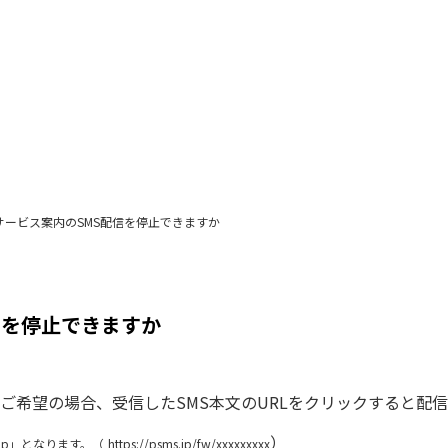
サービス案内のSMS配信を停止できますか
信を停止できますか
をご希望の場合、受信したSMS本文のURLをクリックすると配
）
jp」となります。（
https://psms.jp/fw/xxxxxxxxx