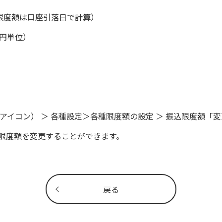
の限度額は口座引落日で計算）
万円単位）
型アイコン） ＞ 各種設定＞各種限度額の設定 ＞ 振込限度額「
で限度額を変更することができます。
戻る