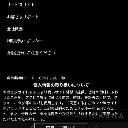
サービスサイト
お客さまサポート
会社概要
利用規約・ポリシー
金融犯罪にご注意ください
金融機関コード：0043 支店一覧
個人情報の取り扱いについて
本ウェブサイトでは、より良いサイト体験の提供、皆様の興味にあわ
@ Minna Bank, Ltd.
せたご連絡、アクセス履歴に基づく広告、統計、集計等の目的で、ク
ッキー、タグ等の技術を使用します。「同意する」ボタンや当サイト
をクリックすることで、上記の目的のためにクッキーを使用するこ
と、また、皆様のデータを提携先や委託先と共有することに同意いた
Powered by
だいたものとみなします。
同意して閉じる