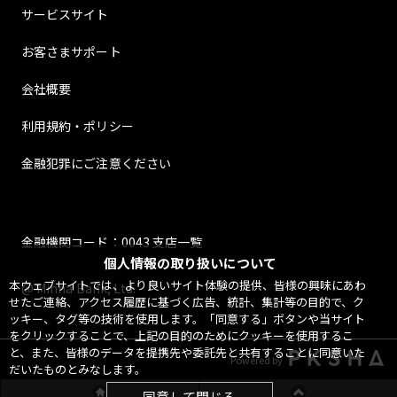
サービスサイト
お客さまサポート
会社概要
利用規約・ポリシー
金融犯罪にご注意ください
金融機関コード：0043 支店一覧
個人情報の取り扱いについて
本ウェブサイトでは、より良いサイト体験の提供、皆様の興味にあわ
@ Minna Bank, Ltd.
せたご連絡、アクセス履歴に基づく広告、統計、集計等の目的で、ク
ッキー、タグ等の技術を使用します。「同意する」ボタンや当サイト
をクリックすることで、上記の目的のためにクッキーを使用するこ
と、また、皆様のデータを提携先や委託先と共有することに同意いた
Powered by
だいたものとみなします。
同意して閉じる