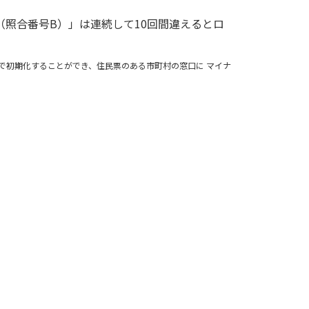
照合番号B）」は連続して10回間違えるとロ
末で初期化することができ、住民票のある市町村の窓口に マイナ