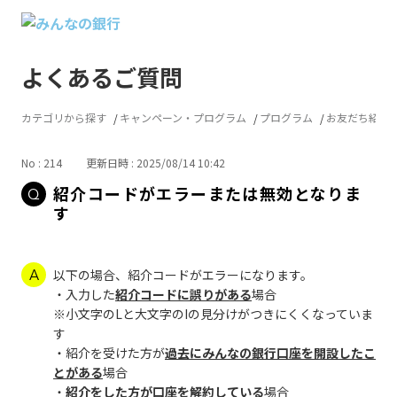
よくあるご質問
カテゴリから探す
キャンペーン・プログラム
プログラム
お友だち紹介
No : 214
更新日時 : 2025/08/14 10:42
紹介コードがエラーまたは無効となりま
す
以下の場合、紹介コードがエラーになります。
・入力した
紹介コードに誤りがある
場合
※小文字のLと大文字のIの見分けがつきにくくなっていま
す
・紹介を受けた方が
過去にみんなの銀行口座を開設したこ
とがある
場合
・
紹介をした方が口座を解約している
場合