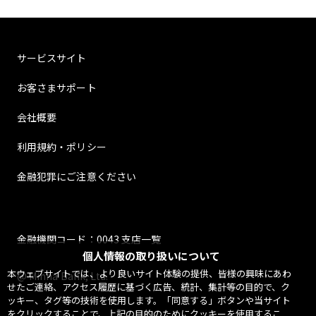
サービスサイト
お客さまサポート
会社概要
利用規約・ポリシー
金融犯罪にご注意ください
金融機関コード：0043 支店一覧
個人情報の取り扱いについて
本ウェブサイトでは、より良いサイト体験の提供、皆様の興味にあわ
@ Minna Bank, Ltd.
せたご連絡、アクセス履歴に基づく広告、統計、集計等の目的で、ク
ッキー、タグ等の技術を使用します。「同意する」ボタンや当サイト
をクリックすることで、上記の目的のためにクッキーを使用するこ