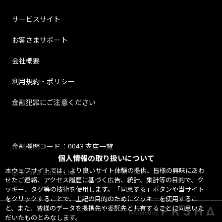
サービスサイト
お客さまサポート
会社概要
利用規約・ポリシー
金融犯罪にご注意ください
金融機関コード：0043 支店一覧
個人情報の取り扱いについて
本ウェブサイトでは、より良いサイト体験の提供、皆様の興味にあわ
@ Minna Bank, Ltd.
せたご連絡、アクセス履歴に基づく広告、統計、集計等の目的で、ク
ッキー、タグ等の技術を使用します。「同意する」ボタンや当サイト
をクリックすることで、上記の目的のためにクッキーを使用するこ
と、また、皆様のデータを提携先や委託先と共有することに同意いた
Powered by
だいたものとみなします。