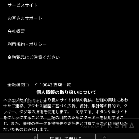
サービスサイト
お客さまサポート
会社概要
利用規約・ポリシー
金融犯罪にご注意ください
金融機関コード：0043 支店一覧
個人情報の取り扱いについて
本ウェブサイトでは、より良いサイト体験の提供、皆様の興味にあわ
@ Minna Bank, Ltd.
せたご連絡、アクセス履歴に基づく広告、統計、集計等の目的で、ク
ッキー、タグ等の技術を使用します。「同意する」ボタンや当サイト
をクリックすることで、上記の目的のためにクッキーを使用するこ
と、また、皆様のデータを提携先や委託先と共有することに同意いた
Powered by
だいたものとみなします。
同意して閉じる