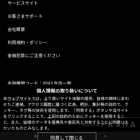
サービスサイト
お客さまサポート
会社概要
利用規約・ポリシー
金融犯罪にご注意ください
金融機関コード：0043 支店一覧
個人情報の取り扱いについて
本ウェブサイトでは、より良いサイト体験の提供、皆様の興味にあわ
@ Minna Bank, Ltd.
せたご連絡、アクセス履歴に基づく広告、統計、集計等の目的で、ク
ッキー、タグ等の技術を使用します。「同意する」ボタンや当サイト
をクリックすることで、上記の目的のためにクッキーを使用するこ
と、また、皆様のデータを提携先や委託先と共有することに同意いた
Powered by
だいたものとみなします。
同意して閉じる