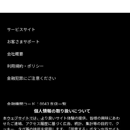
サービスサイト
お客さまサポート
会社概要
利用規約・ポリシー
金融犯罪にご注意ください
金融機関コード：0043 支店一覧
個人情報の取り扱いについて
本ウェブサイトでは、より良いサイト体験の提供、皆様の興味にあわ
@ Minna Bank, Ltd.
せたご連絡、アクセス履歴に基づく広告、統計、集計等の目的で、ク
ッキー、タグ等の技術を使用します。「同意する」ボタンや当サイト