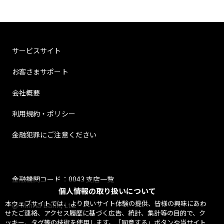
サービスサイト
お客さまサポート
会社概要
利用規約・ポリシー
金融犯罪にご注意ください
金融機関コード：0043 支店一覧
個人情報の取り扱いについて
本ウェブサイトでは、より良いサイト体験の提供、皆様の興味にあわ
@ Minna Bank, Ltd.
せたご連絡、アクセス履歴に基づく広告、統計、集計等の目的で、ク
ッキー、タグ等の技術を使用します。「同意する」ボタンや当サイト