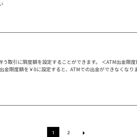
い
う取引に限度額を設定することができます。 ＜ATM出金限度額
M出金限度額を￥0に設定すると、ATMでの出金ができなくなりま
1
2