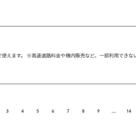
)で使えます。 ※高速道路料金や機内販売など、一部利用できな
3
4
5
6
7
8
9
…
14